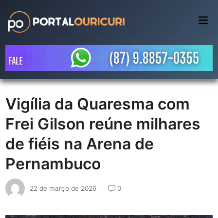
Skip
to
Mai
Me
content
Vigília da Quaresma com
Frei Gilson reúne milhares
de fiéis na Arena de
Pernambuco
22 de março de 2026
0