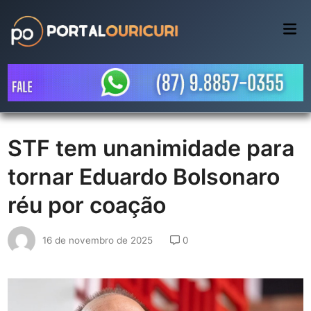
Skip
to
Mai
Me
content
STF tem unanimidade para
tornar Eduardo Bolsonaro
réu por coação
16 de novembro de 2025
0