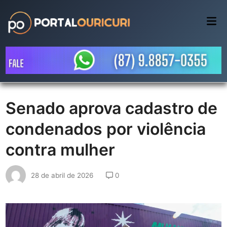
Skip
to
Mai
Me
content
Senado aprova cadastro de
condenados por violência
contra mulher
28 de abril de 2026
0