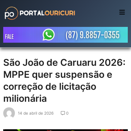
Skip
to
Mai
Me
content
São João de Caruaru 2026:
MPPE quer suspensão e
correção de licitação
milionária
14 de abril de 2026
0