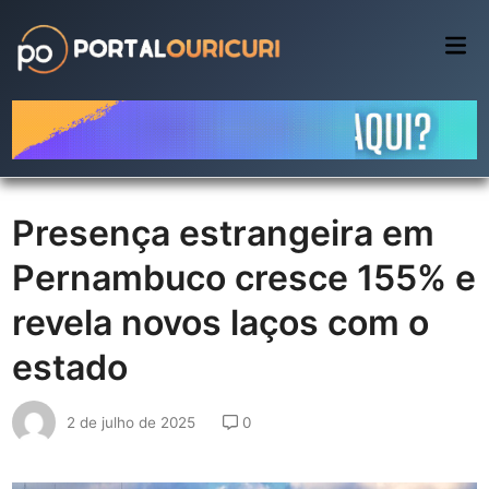
Skip
to
Mai
Me
content
Presença estrangeira em
Pernambuco cresce 155% e
revela novos laços com o
estado
2 de julho de 2025
0