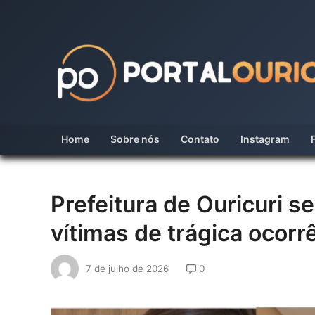
Skip
to
content
Home
Sobre nós
Contato
Instagram
Prefeitura de Ouricuri se
vítimas de trágica ocorr
7 de julho de 2026
0