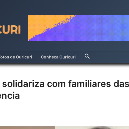
Fotos de Ouricuri
Conheça Ouricuri
 solidariza com familiares da
ência