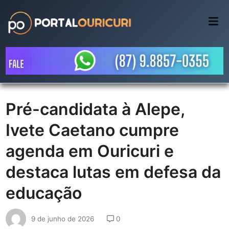
Skip
to
Mai
Me
content
Pré-candidata à Alepe,
Ivete Caetano cumpre
agenda em Ouricuri e
destaca lutas em defesa da
educação
9 de junho de 2026
0