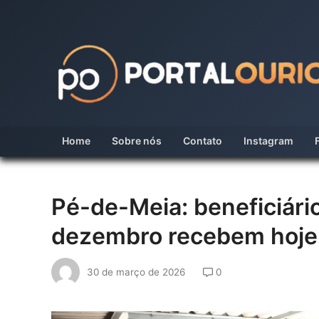
Skip
to
content
Home
Sobre nós
Contato
Instagram
Pé-de-Meia: beneficiár
dezembro recebem hoje
30 de março de 2026
0