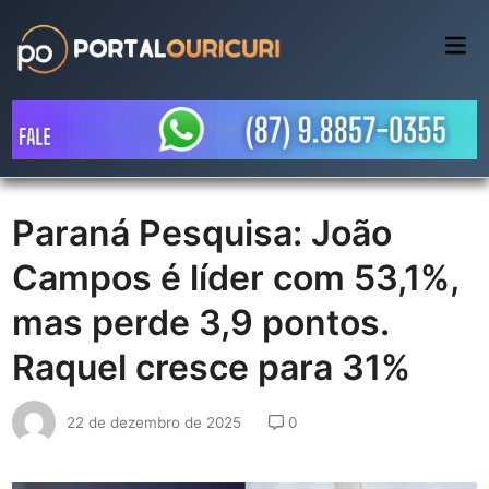
Skip
to
Mai
Me
content
Paraná Pesquisa: João
Campos é líder com 53,1%,
mas perde 3,9 pontos.
Raquel cresce para 31%
22 de dezembro de 2025
0