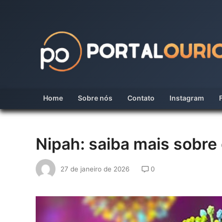
Skip
to
content
Home
Sobre nós
Contato
Instagram
Nipah: saiba mais sobre 
27 de janeiro de 2026
0