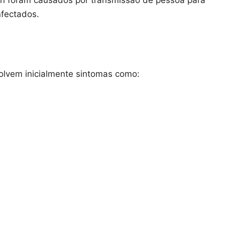
h foram causados por transmissão de pessoa para
nfectados.
lvem inicialmente sintomas como: