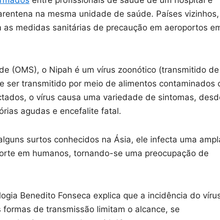
irmados
entre profissionais de saúde de um hospital e
arentena na mesma unidade de saúde. Países vizinhos,
am as medidas sanitárias de precaução em aeroportos e
e (OMS), o Nipah é um vírus zoonótico (transmitido de
ser transmitido por meio de alimentos contaminados 
ctados, o vírus causa uma variedade de sintomas, desd
rias agudas e encefalite fatal.
lguns surtos conhecidos na Ásia, ele infecta uma ampl
morte em humanos, tornando-se uma preocupação de
logia Benedito Fonseca explica que a incidência do víru
as formas de transmissão limitam o alcance, se