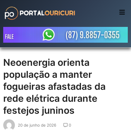
Skip
to
Mai
Me
content
Neoenergia orienta
população a manter
fogueiras afastadas da
rede elétrica durante
festejos juninos
20 de junho de 2026
0