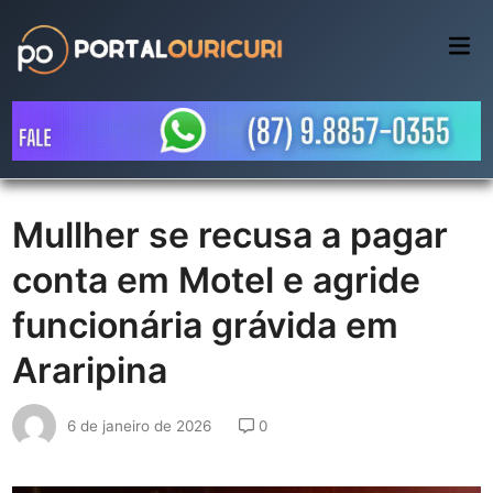
Skip
to
Mai
Me
content
Mullher se recusa a pagar
conta em Motel e agride
funcionária grávida em
Araripina
6 de janeiro de 2026
0