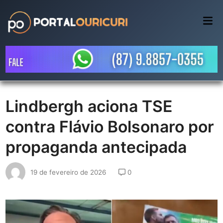
Skip
to
Mai
Me
content
Lindbergh aciona TSE
contra Flávio Bolsonaro por
propaganda antecipada
19 de fevereiro de 2026
0