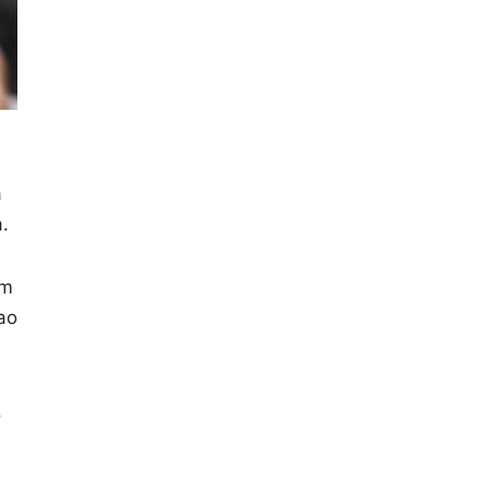
e
a
.
ém
ao
.