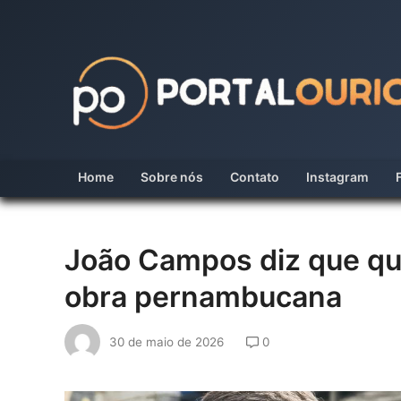
Skip
to
content
Home
Sobre nós
Contato
Instagram
João Campos diz que qu
obra pernambucana
30 de maio de 2026
0