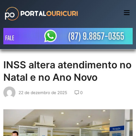
Skip
to
Mai
Me
content
INSS altera atendimento no
Natal e no Ano Novo
22 de dezembro de 2025
0