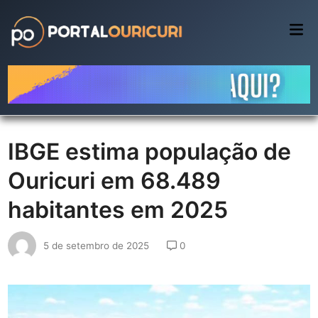
Skip
to
Mai
Me
content
IBGE estima população de
Ouricuri em 68.489
habitantes em 2025
5 de setembro de 2025
0