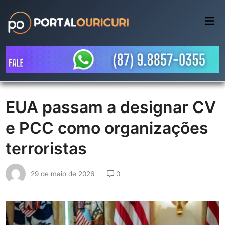
Skip
to
Mai
Me
content
EUA passam a designar CV
e PCC como organizações
terroristas
29 de maio de 2026
0