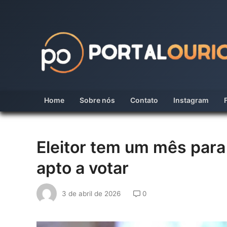
Skip
to
content
Home
Sobre nós
Contato
Instagram
Eleitor tem um mês para 
apto a votar
3 de abril de 2026
0