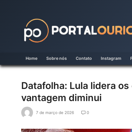
Skip
to
content
Home
Sobre nós
Contato
Instagram
Datafolha: Lula lidera os
vantagem diminui
7 de março de 2026
0