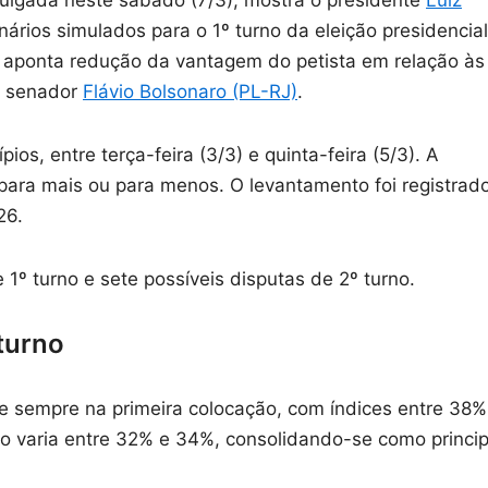
vulgada neste sábado (7/3), mostra o presidente
Luiz
ários simulados para o 1º turno da eleição presidencial
o aponta redução da vantagem do petista em relação às
o senador
Flávio Bolsonaro (PL-RJ)
.
ios, entre terça-feira (3/3) e quinta-feira (5/3). A
para mais ou para menos. O levantamento foi registrad
26.
 1º turno e sete possíveis disputas de 2º turno.
 turno
ce sempre na primeira colocação, com índices entre 38%
ro varia entre 32% e 34%, consolidando-se como princip