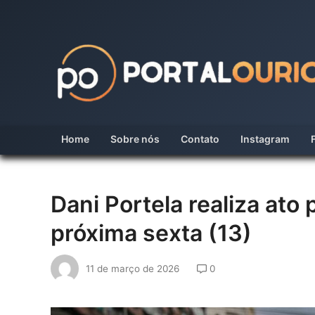
Skip
to
content
Home
Sobre nós
Contato
Instagram
Dani Portela realiza ato 
próxima sexta (13)
11 de março de 2026
0