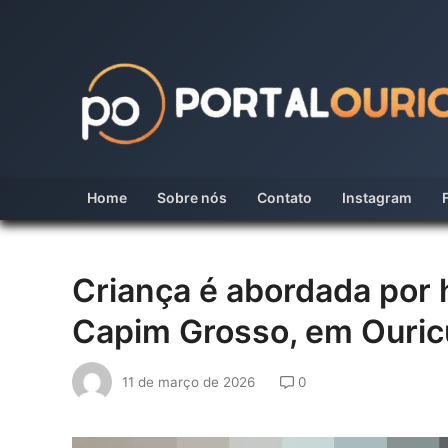
Skip
to
content
Home
Sobre nós
Contato
Instagram
Criança é abordada por 
Capim Grosso, em Ouric
11 de março de 2026
0