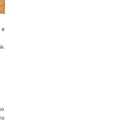
 e
ia
.
ão
ro