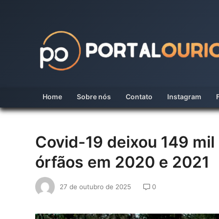
Skip
to
content
Home
Sobre nós
Contato
Instagram
Covid-19 deixou 149 mil
órfãos em 2020 e 2021
27 de outubro de 2025
0