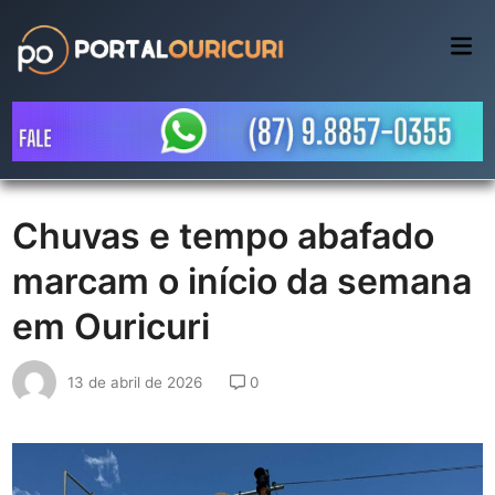
Skip
to
Mai
Me
content
Chuvas e tempo abafado
marcam o início da semana
em Ouricuri
13 de abril de 2026
0