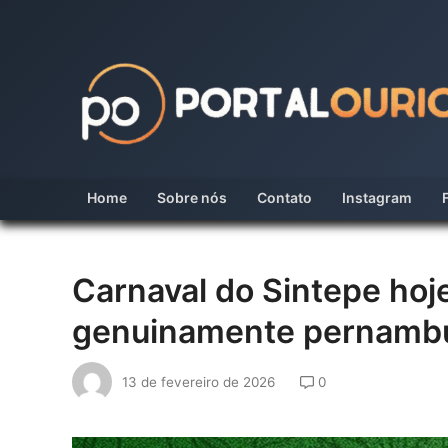
Skip
to
content
Home
Sobre nós
Contato
Instagram
Carnaval do Sintepe hoj
genuinamente pernambu
13 de fevereiro de 2026
0