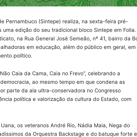
 Pernambuco (Sintepe) realiza, na sexta-feira pré-
is uma edição do seu tradicional bloco Sintepe em Folia.
dicato, na Rua General José Semeão, nº 41, bairro da B
rabalhadoras em educação, além do público em geral, em
ento político.
 “Não Caia da Cama, Caia no Frevo”, celebrando a
da democracia, ao mesmo tempo em que condena as
 por parte da ala ultra-conservadora no Congresso
iência política e valorização da cultura do Estado, com
Uana, os veteranos André Rio, Nádia Maia, Nega do
adíssimos da Orquestra Backstage e do batuque forte e