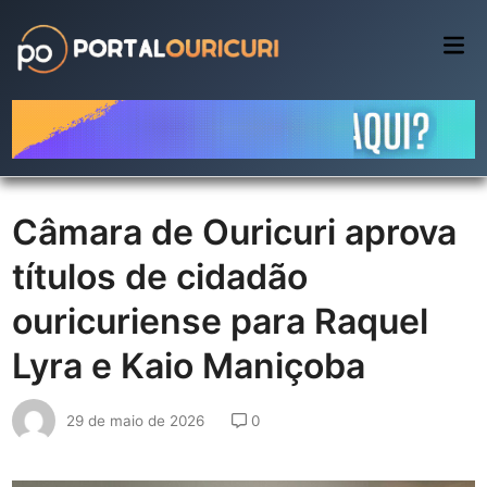
Skip
to
Mai
Me
content
Câmara de Ouricuri aprova
títulos de cidadão
ouricuriense para Raquel
Lyra e Kaio Maniçoba
29 de maio de 2026
0