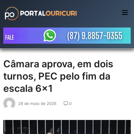
Skip
to
Mai
Me
content
Câmara aprova, em dois
turnos, PEC pelo fim da
escala 6×1
28 de maio de 2026
0