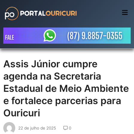
Skip
to
Mai
Me
content
Assis Júnior cumpre
agenda na Secretaria
Estadual de Meio Ambiente
e fortalece parcerias para
Ouricuri
22 de julho de 2025
0