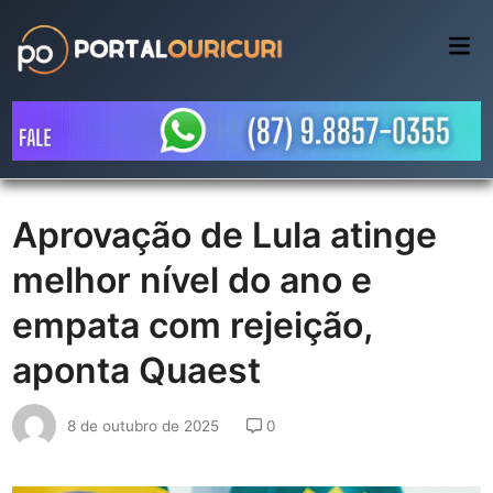
Skip
to
Mai
Me
content
Aprovação de Lula atinge
melhor nível do ano e
empata com rejeição,
aponta Quaest
8 de outubro de 2025
0