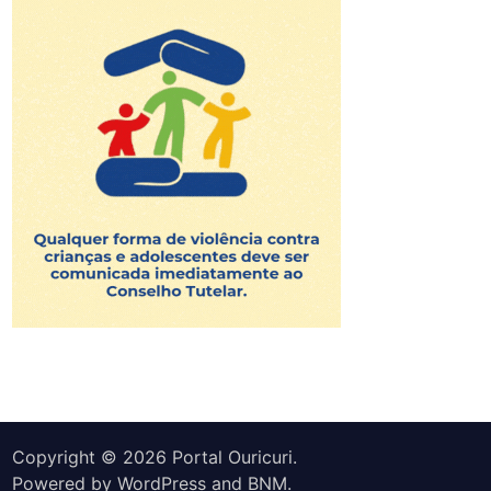
Copyright © 2026
Portal Ouricuri
.
Powered by
WordPress
and
BNM
.