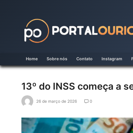
Skip
to
content
Home
Sobre nós
Contato
Instagram
13º do INSS começa a se
26 de março de 2026
0