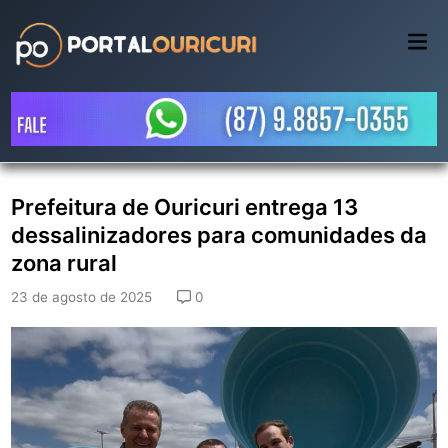
Skip
to
Mai
Me
content
Prefeitura de Ouricuri entrega 13
dessalinizadores para comunidades da
zona rural
23 de agosto de 2025
0