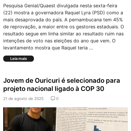
i
a
Pesquisa Genial/Quaest divulgada nesta sexta-feira
a
l
r
e
(22) mostra a governadora Raquel Lyra (PSD) como a
c
mais desaprovada do país. A pernambucana tem 45%
e
de reprovação, a maior entre os gestores estaduais. O
c
resultado segue em linha similar ao resultado ruim nas
a
p
intenções de voto nas eleições do ano que vem. O
a
levantamento mostra que Raquel teria …
c
i
R
Leia mais
t
a
a
q
ç
u
ã
Jovem de Ouricuri é selecionado para
e
o
l
projeto nacional ligado à COP 30
d
L
e
y
21 de agosto de 2025
0
p
r
r
a
o
é
f
a
e
p
s
i