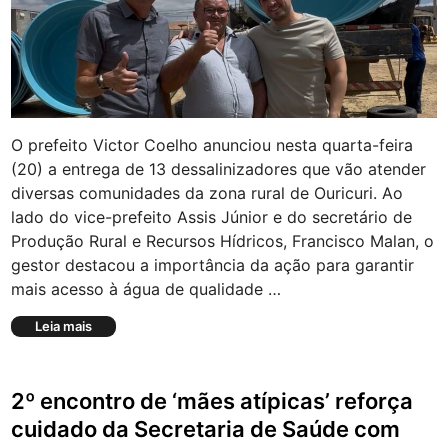
O prefeito Victor Coelho anunciou nesta quarta-feira
(20) a entrega de 13 dessalinizadores que vão atender
diversas comunidades da zona rural de Ouricuri. Ao
lado do vice-prefeito Assis Júnior e do secretário de
Produção Rural e Recursos Hídricos, Francisco Malan, o
gestor destacou a importância da ação para garantir
mais acesso à água de qualidade …
P
Leia mais
r
e
f
2º encontro de ‘mães atípicas’ reforça
e
i
cuidado da Secretaria de Saúde com
t