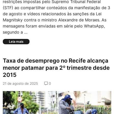
restrições impostas pelo Supremo Tribunal Federal
u
(STF) ao compartilhar conteúdos da manifestação de 3
r
s
de agosto e vídeos relacionados às sanções da Lei
o
Magnitsky contra o ministro Alexandre de Moraes. As
s
mensagens foram enviadas em série pelo WhatsApp,
é
segundo a …
d
e
B
Leia mais
f
o
l
l
a
s
g
Taxa de desemprego no Recife alcança
o
r
n
a
menor patamar para 2º trimestre desde
a
d
2015
r
a
o
e
21 de agosto de 2025
0
e
m
n
P
v
e
i
t
o
r
u
o
m