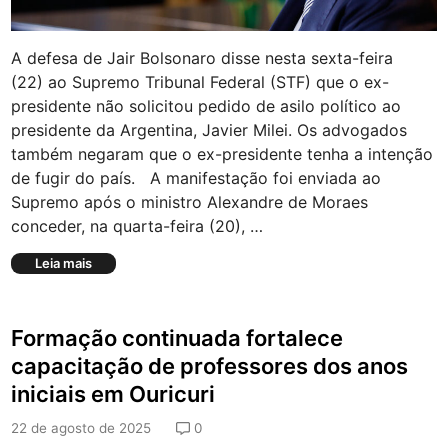
p
i
i
d
c
a
A defesa de Jair Bolsonaro disse nesta sexta-feira
a
d
s
(22) ao Supremo Tribunal Federal (STF) que o ex-
e
’
s
presidente não solicitou pedido de asilo político ao
r
d
presidente da Argentina, Javier Milei. Os advogados
e
a
também negaram que o ex-presidente tenha a intenção
f
z
o
de fugir do país. A manifestação foi enviada ao
o
r
n
Supremo após o ministro Alexandre de Moraes
ç
a
conceder, na quarta-feira (20), …
a
r
c
u
B
Leia mais
u
r
o
i
a
l
d
l
s
a
Formação continuada fortalece
o
d
n
capacitação de professores dos anos
o
a
d
iniciais em Ouricuri
r
a
o
S
22 de agosto de 2025
0
n
e