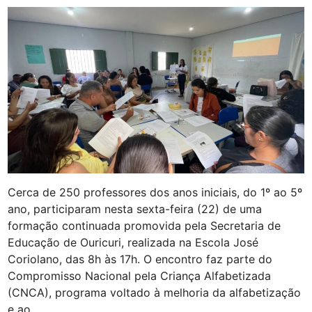
e
c
g
r
a
e
t
t
e
a
n
r
t
i
a
a
t
d
i
e
v
S
a
a
d
ú
e
d
f
Cerca de 250 professores dos anos iniciais, do 1º ao 5º
e
u
c
ano, participaram nesta sexta-feira (22) de uma
g
o
formação continuada promovida pela Secretaria de
a
m
e
Educação de Ouricuri, realizada na Escola José
c
p
Coriolano, das 8h às 17h. O encontro faz parte do
r
e
i
Compromisso Nacional pela Criança Alfabetizada
d
a
(CNCA), programa voltado à melhoria da alfabetização
e
n
r
e ao …