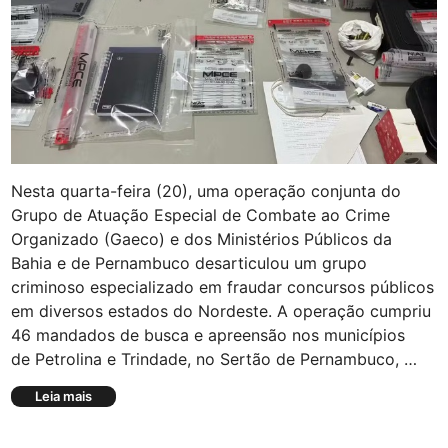
e
a
a
d
u
o
m
à
e
C
n
O
t
P
a
3
d
0
i
Nesta quarta-feira (20), uma operação conjunta do
s
Grupo de Atuação Especial de Combate ao Crime
t
Organizado (Gaeco) e dos Ministérios Públicos da
â
n
Bahia e de Pernambuco desarticulou um grupo
c
criminoso especializado em fraudar concursos públicos
i
em diversos estados do Nordeste. A operação cumpriu
a
a
46 mandados de busca e apreensão nos municípios
p
de Petrolina e Trindade, no Sertão de Pernambuco, …
ó
s
O
Leia mais
t
p
a
e
r