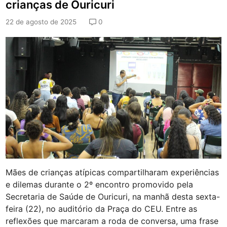
crianças de Ouricuri
u
r
22 de agosto de 2025
0
a
d
e
O
u
r
i
c
u
r
i
e
n
t
r
e
Mães de crianças atípicas compartilharam experiências
g
e dilemas durante o 2º encontro promovido pela
a
Secretaria de Saúde de Ouricuri, na manhã desta sexta-
1
3
feira (22), no auditório da Praça do CEU. Entre as
d
reflexões que marcaram a roda de conversa, uma frase
e