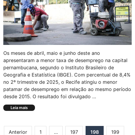
l
a
i
i
n
s
a
d
,
e
T
3
r
0
i
0
n
m
d
Os meses de abril, maio e junho deste ano
e
a
apresentaram a menor taxa de desemprego na capital
n
d
pernambucana, segundo o Instituto Brasileiro de
s
e
a
Geografia e Estatística (IBGE). Com percentual de 8,4%
e
g
J
no 2º trimestre de 2025, o Recife atingiu o menor
e
u
patamar de desemprego em relação ao mesmo período
n
a
desde 2015. O resultado foi divulgado …
s
z
e
e
T
Leia mais
v
i
a
í
r
x
d
o
a
e
Paginação
d
o
Anterior
1
…
197
198
199