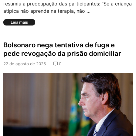
resumiu a preocupação das participantes: “Se a criança
s
atípica não aprende na terapia, não …
s
a
2
Leia mais
l
º
i
e
n
n
i
Bolsonaro nega tentativa de fuga e
c
z
o
a
pede revogação da prisão domiciliar
n
d
t
o
22 de agosto de 2025
0
r
r
o
e
d
s
e
p
‘
a
m
r
ã
a
e
c
s
o
a
m
t
u
í
n