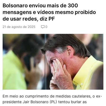
r
i
Bolsonaro enviou mais de 300
a
f
ç
mensagens e vídeos mesmo proibido
a
ã
de usar redes, diz PF
ç
o
o
c
,
21 de agosto de 2025
0
o
d
n
i
t
z
r
P
a
e
f
s
r
q
a
u
u
i
d
s
e
a
s
Q
e
u
m
a
c
e
o
Em meio ao cumprimento de medidas cautelares, o ex-
s
n
presidente Jair Bolsonaro (PL) tentou burlar as
t
c