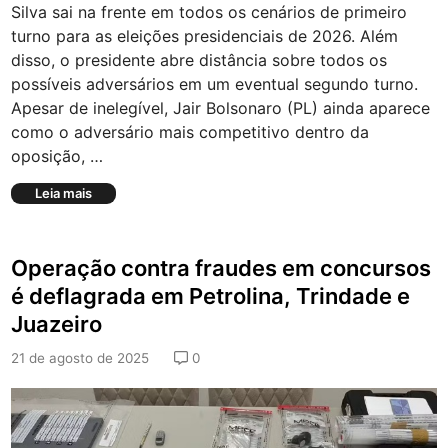
d
Silva sai na frente em todos os cenários de primeiro
o
turno para as eleições presidenciais de 2026. Além
p
disso, o presidente abre distância sobre todos os
a
r
possíveis adversários em um eventual segundo turno.
a
Apesar de inelegível, Jair Bolsonaro (PL) ainda aparece
p
como o adversário mais competitivo dentro da
r
oposição, …
o
j
L
Leia mais
e
u
t
l
o
a
n
Operação contra fraudes em concursos
v
a
e
c
é deflagrada em Petrolina, Trindade e
n
i
Juazeiro
c
o
e
n
21 de agosto de 2025
0
t
a
o
l
d
l
o
i
s
g