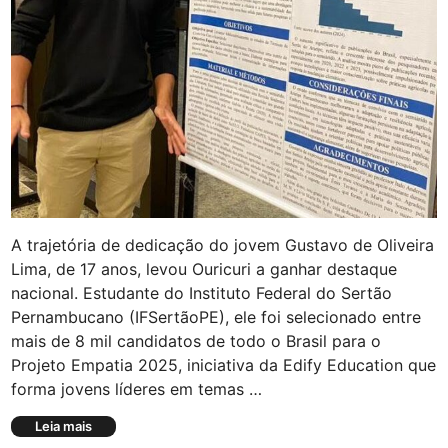
s
o
o
r
r
g
e
o
s
v
d
e
o
r
s
n
a
a
n
d
o
o
s
r
i
A trajetória de dedicação do jovem Gustavo de Oliveira
a
n
d
Lima, de 17 anos, levou Ouricuri a ganhar destaque
i
o
nacional. Estudante do Instituto Federal do Sertão
c
p
i
Pernambucano (IFSertãoPE), ele foi selecionado entre
a
a
mais de 8 mil candidatos de todo o Brasil para o
í
i
s
Projeto Empatia 2025, iniciativa da Edify Education que
s
,
forma jovens líderes em temas …
e
a
m
p
J
Leia mais
O
o
o
u