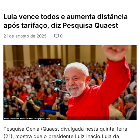
n
v
r
t
e
i
a
Lula vence todos e aumenta distância
m
c
Q
d
u
após tarifaço, diz Pesquisa Quaest
u
e
r
a
O
i
21 de agosto de 2025
0
e
u
s
r
t
i
c
u
r
i
é
s
e
l
e
c
i
o
Pesquisa Genial/Quaest divulgada nesta quinta-feira
n
a
(21), mostra que o presidente Luiz Inácio Lula da